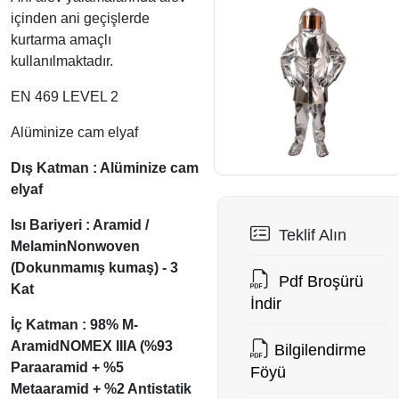
içinden ani geçişlerde
kurtarma amaçlı
kullanılmaktadır.
EN 469 LEVEL 2
Alüminize cam elyaf
Dış Katman : Alüminize cam
elyaf
Isı Bariyeri : Aramid /
Teklif Alın
MelaminNonwoven
(Dokunmamış kumaş) - 3
Pdf Broşürü
Kat
İndir
İç Katman : 98% M-
AramidNOMEX IIIA (%93
Bilgilendirme
Paraaramid + %5
Föyü
Metaaramid + %2 Antistatik