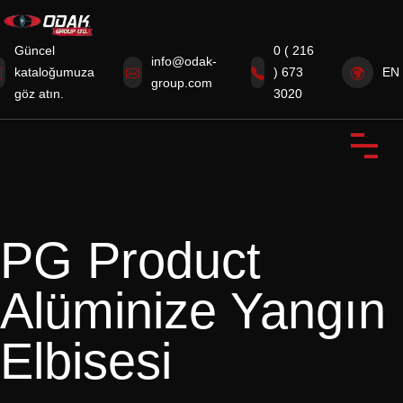
Güncel
0 ( 216
info@odak-
kataloğumuza
) 673
EN
group.com
Anasayfa
göz atın.
3020
Kurumsal
Ürünlerimiz
Sertifikalarımız
PG Product
Sektörümüzden Haberler
Alüminize Yangın
İletişim
Elbisesi