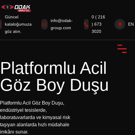
Güncel
0 ( 216
info@odak-
kataloğumuza
) 673
EN
group.com
Anasayfa
göz atın.
3020
Kurumsal
Ürünlerimiz
Platformlu Acil
Sertifikalarımız
Göz Boy Duşu
Sektörümüzden Haberler
İletişim
Platformlu Acil Göz Boy Duşu,
endüstriyel tesislerde,
laboratuvarlarda ve kimyasal risk
taşıyan alanlarda hızlı müdahale
imkânı sunar.