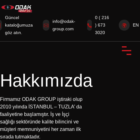
Güncel
0 ( 216
info@odak-
kataloğumuza
) 673
EN
group.com
Anasayfa
göz atın.
3020
Kurumsal
Ürünlerimiz
Hakkımızda
Sertifikalarımız
Sektörümüzden Haberler
Firmamız ODAK GROUP iştiraki olup
İletişim
2010 yılında İSTANBUL – TUZLA’ da
faaliyetine başlamıştır. İş ve İşçi
sağlığı sektöründe kalite bilincini ve
müşteri memnuniyetini her zaman ilk
sırada tutmaktadır.